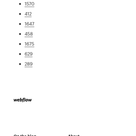
1570
412
1647
458
1675
629
289
On the blog
About