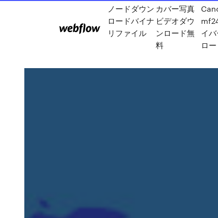
ノードダウン
カバー写真
Can
ロードバイナ
ビデオダウ
mf2
リファイル
ンロード無
イバ
料
ロー