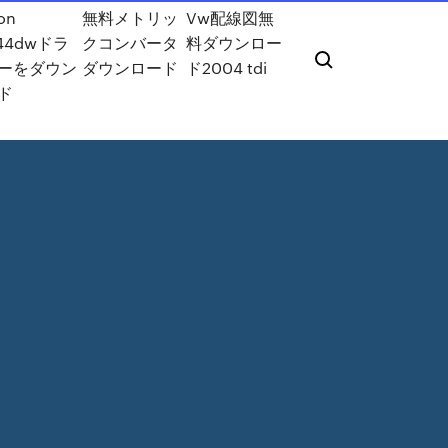
on
無料メトリッ
Vw配線図無
44dwドラ
クコンバータ
料ダウンロー
ーをダウン
ダウンロード
ド2004 tdi
ド