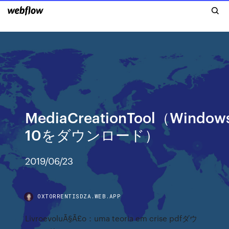
MediaCreationTool（Window
10をダウンロード）
2019/06/23
OXTORRENTISDZA.WEB.APP
LivroevoluÃ§Ã£o：uma teoria em crise pdfダウ