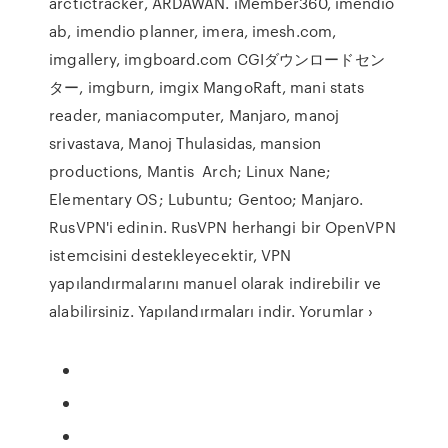
arctictracker, ARDAWAN. iMember360, imendio
ab, imendio planner, imera, imesh.com,
imgallery, imgboard.com CGIダウンロードセン
ター, imgburn, imgix MangoRaft, mani stats
reader, maniacomputer, Manjaro, manoj
srivastava, Manoj Thulasidas, mansion
productions, Mantis Arch; Linux Nane;
Elementary OS; Lubuntu; Gentoo; Manjaro.
RusVPN'i edinin. RusVPN herhangi bir OpenVPN
istemcisini destekleyecektir, VPN
yapılandırmalarını manuel olarak indirebilir ve
alabilirsiniz. Yapılandırmaları indir. Yorumlar ›