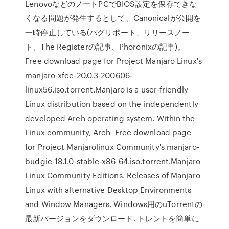
LenovoなどのノートPCでBIOS設定を保存できな
くなる問題が発生するとして、Canonicalが公開を
一時停止している(バグリポート、リリースノー
ト、The Registerの記事、Phoronixの記事)。
Free download page for Project Manjaro Linux's
manjaro-xfce-20.0.3-200606-
linux56.iso.torrent.Manjaro is a user-friendly
Linux distribution based on the independently
developed Arch operating system. Within the
Linux community, Arch Free download page
for Project Manjarolinux Community's manjaro-
budgie-18.1.0-stable-x86_64.iso.torrent.Manjaro
Linux Community Editions. Releases of Manjaro
Linux with alternative Desktop Environments
and Window Managers. Windows用のuTorrentの
最新バージョンをダウンロード. トレントを簡単に